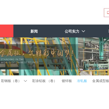
新闻
公司实力

彩钢板（卷）
彩涂铝板 （卷）
镀锌板
冷轧板
金属成型
