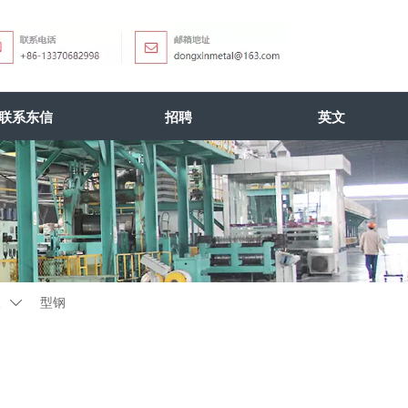
联系东信
招聘
英文
板
型钢
